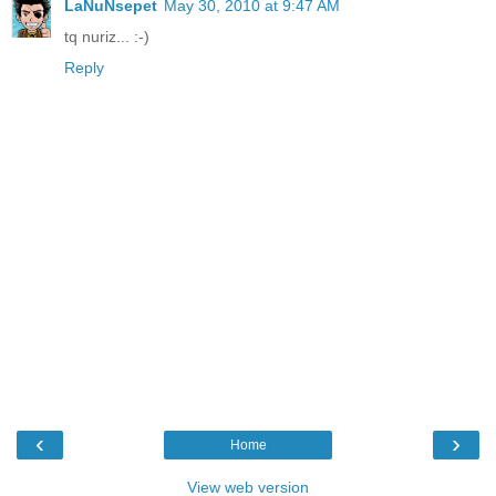
LaNuNsepet
May 30, 2010 at 9:47 AM
tq nuriz... :-)
Reply
‹
›
Home
View web version