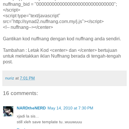
nuffnang_bid = "000000000000000000000000000000";
</script>
<script type="text/javascript"
src="http://synad2.nuffnang.com.my/j.js"></script>
<!-- nuffnang--></center>
Gantikan kod nuffnang dengan kod nuffnang anda sendiri.
Tambahan : Letak Kod <center> dan </center> bertujuan
untuk meletakkan iklan Nuffnang berada di tengah-tengah
post.
nuriz
at
7:01 PM
16 comments:
NARDtheNERD
May 14, 2010 at 7:30 PM
xjadi la sis...
still xleh save template tu..wuuwuuu