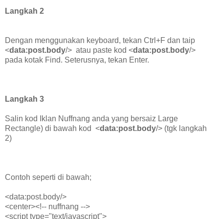
Langkah 2
Dengan menggunakan keyboard, tekan Ctrl+F dan taip
<
data:post.body
/> atau paste kod <
data:post.body
/>
pada kotak Find. Seterusnya, tekan Enter.
Langkah 3
Salin kod Iklan Nuffnang anda yang bersaiz Large
Rectangle) di bawah kod <
data:post.body
/>
(tgk langkah
2)
Contoh seperti di bawah;
<data:post.body/>
<center><!-- nuffnang -->
<script type="text/javascript">